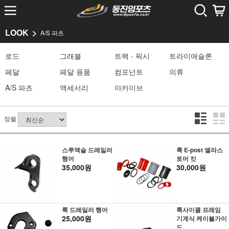
LOOK
A/S 파츠
로드
그래블
트랙 - 픽시
트라이애슬론
페달
페달 용품
컴포넌트
의류
A/S 파츠
액세서리
아카이브
정렬
스루액슬 드레일러
룩 E-post 엘라스
행어
토머 킷
35,000원
30,000원
룩 드레일러 행어
룩사이클 프레임
25,000원
기계식 케이블가이
드