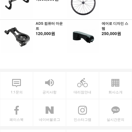
ADS 컴퓨터 마운
에어로 디자인 스
트
템
120,000원
250,000원
1:1문의
공지사항
대리점안내
회사소개
페이스북
네이버블로그
인스타그램
실시간문의