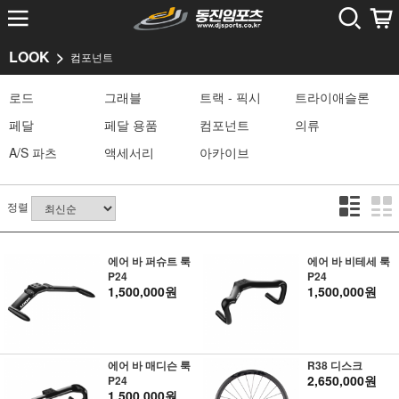
LOOK
컴포넌트
로드
그래블
트랙 - 픽시
트라이애슬론
페달
페달 용품
컴포넌트
의류
A/S 파츠
액세서리
아카이브
정렬
에어 바 퍼슈트 룩
에어 바 비테세 룩
P24
P24
1,500,000원
1,500,000원
에어 바 매디슨 룩
R38 디스크
2,650,000원
P24
1,500,000원