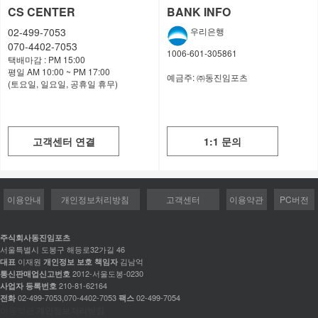
CS CENTER
BANK INFO
02-499-7053
우리은행
070-4402-7053
1006-601-305861
택배마감 : PM 15:00
평일 AM 10:00 ~ PM 17:00
예금주:
㈜동진임포츠
(토요일, 일요일, 공휴일 휴무)
고객센터 연결
1:1 문의
이용안내
개인정보처리방침
고객센터
이용약관
PC버전
주식회사동진임포츠
서울특별시 도봉구 해등로32가길 46
이재원
김남억
대표
개인정보 보호 책임자
2012-서울도봉-0230
통신판매업신고번호
210-81-62164
사업자 등록번호
02-499-7053,070-4402-7053
02-499-7054
전화
팩스
이용약관
개인정보처리방침