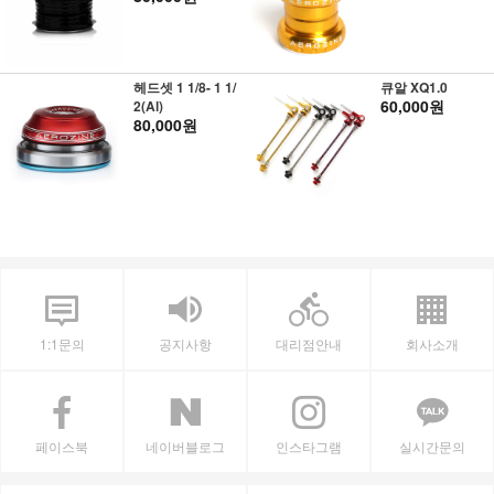
헤드셋 1 1/8- 1 1/
큐알 XQ1.0
60,000원
2(Al)
80,000원
1:1문의
공지사항
대리점안내
회사소개
페이스북
네이버블로그
인스타그램
실시간문의