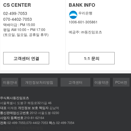
CS CENTER
BANK INFO
02-499-7053
우리은행
070-4402-7053
1006-601-305861
택배마감 : PM 15:00
평일 AM 10:00 ~ PM 17:00
예금주:
㈜동진임포츠
(토요일, 일요일, 공휴일 휴무)
고객센터 연결
1:1 문의
이용안내
개인정보처리방침
고객센터
이용약관
PC버전
주식회사동진임포츠
서울특별시 도봉구 해등로32가길 46
이재원
김남억
대표
개인정보 보호 책임자
2012-서울도봉-0230
통신판매업신고번호
210-81-62164
사업자 등록번호
02-499-7053,070-4402-7053
02-499-7054
전화
팩스
이용약관
개인정보처리방침