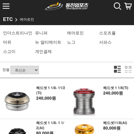
ETC
에어로진
인더스트리나인
유니퍼
에어로진
스포츠풀
머위
뉴 얼티메이트
노그
서파스
스고이
개인결제
정렬
헤드셋 1 1/8- 11/2
헤드셋 1 1/8(Ti)
240,000원
(Ti)
240,000원
헤드셋 1 1/8- 1 1/
헤드셋11/8(Al)
80,000원
2(Al)
80,000원