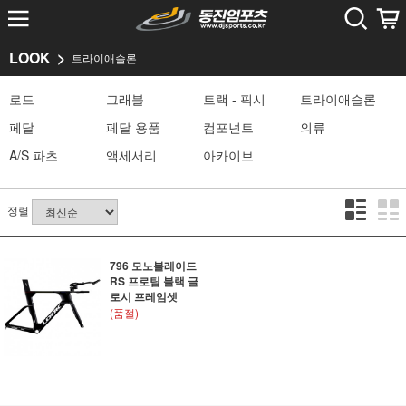
LOOK
트라이애슬론
로드
그래블
트랙 - 픽시
트라이애슬론
페달
페달 용품
컴포넌트
의류
A/S 파츠
액세서리
아카이브
정렬
796 모노블레이드
RS 프로팀 블랙 글
로시 프레임셋
(품절)