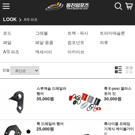
LOOK
A/S 파츠
로드
그래블
트랙 - 픽시
트라이애슬론
페달
페달 용품
컴포넌트
의류
A/S 파츠
액세서리
아카이브
정렬
스루액슬 드레일러
룩 E-post 엘라스
행어
토머 킷
35,000원
30,000원
룩 드레일러 행어
룩사이클 프레임
25,000원
기계식 케이블가이
드